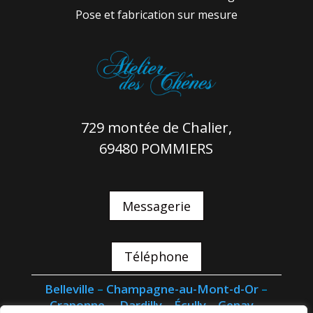
Pose et fabrication sur mesure
729 montée de Chalier,
69480 POMMIERS
Messagerie
Téléphone
Belleville
–
Champagne-au-Mont-d-Or
–
Craponne
–
Dardilly
–
Écully
–
Genay
–