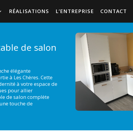
RÉALISATIONS
L’ENTREPRISE
CONTACT
table de salon
nche élégante
tie à Les Chères. Cette
ernité à votre espace de
ues pour allier
able de salon complète
 une touche de