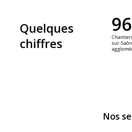
9
Quelques
Chantiers
chiffres
sur-Saôn
agglomér
Nos se