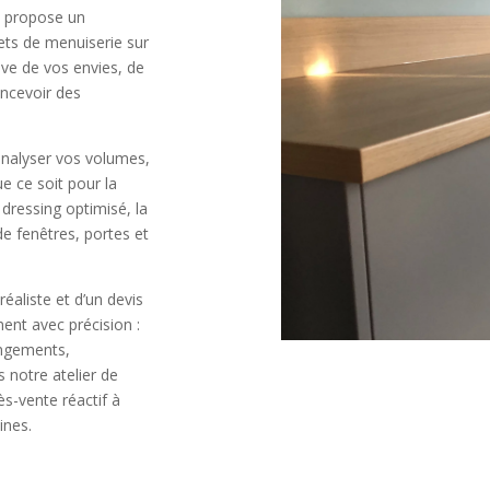
s propose un
ts de menuiserie sur
ve de vos envies, de
oncevoir des
analyser vos volumes,
e ce soit pour la
n dressing optimisé, la
e fenêtres, portes et
éaliste et d’un devis
ment avec précision :
rangements,
s notre atelier de
s-vente réactif à
ines.