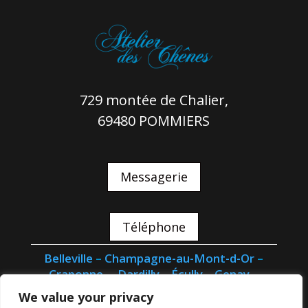
729 montée de Chalier,
69480 POMMIERS
Messagerie
Téléphone
Belleville
–
Champagne-au-Mont-d-Or
–
Craponne
–
Dardilly
–
Écully
–
Genay
–
Limonest
–
Neuville
–
Saint-Cyr-au-Mont-d-
We value your privacy
Or
–
Trévoux