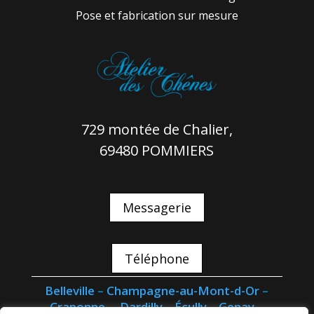
Pose et fabrication sur mesure
729 montée de Chalier,
69480 POMMIERS
Messagerie
Téléphone
Belleville
–
Champagne-au-Mont-d-Or
–
Craponne
–
Dardilly
–
Écully
–
Genay
–