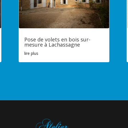
Pose de volets en bois sur-
mesure à Lachassagne
lire plus