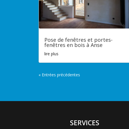
Pose de fenêtres et portes-
fenêtres en bois à Anse
lire plus
« Entrées précédentes
SERVICES