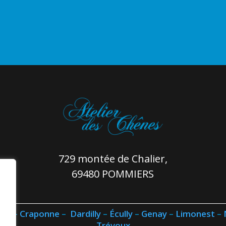
729 montée de Chalier,
69480 POMMIERS
-Or
–
Craponne
–
Dardilly
–
Écully
–
Genay
–
Limonest
–
Trévoux