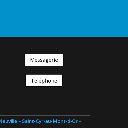
Messagerie
Téléphone
Neuville
–
Saint-Cyr-au-Mont-d-Or
–