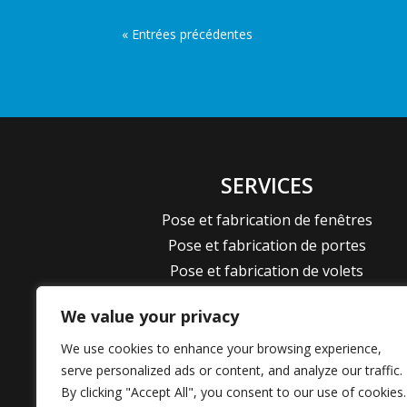
« Entrées précédentes
SERVICES
Pose et fabrication de fenêtres
Pose et fabrication de portes
Pose et fabrication de volets
Pose et fabrication de cuisines
We value your privacy
Pose et fabrication de dressings
Pose et fabrication sur mesure
We use cookies to enhance your browsing experience,
serve personalized ads or content, and analyze our traffic.
Belleville
–
Champagne-au-Mont-d
By clicking "Accept All", you consent to our use of cookies.